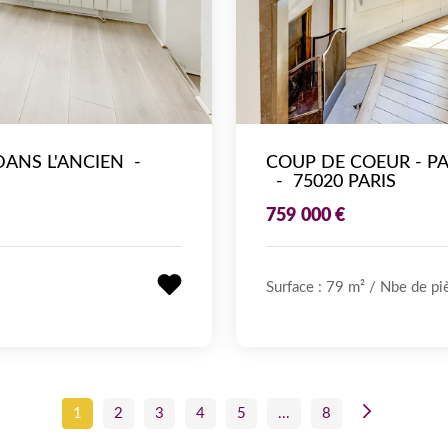
DANS L'ANCIEN
-
-
75020 PARIS
759 000 €
Surface : 79 m²
/
Nbe de piè
1
2
3
4
5
...
8