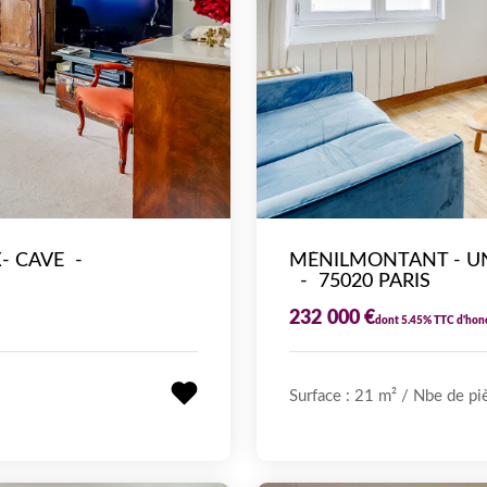
- CAVE
-
-
75020 PARIS
232 000 €
dont 5.45% TTC d'hon
Surface : 21 m²
/
Nbe de piè