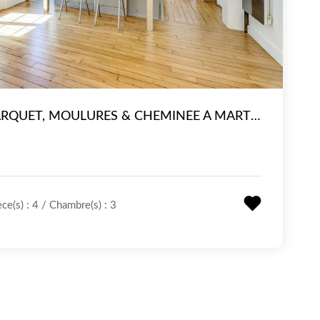
COUP DE COEUR - PARQUET, MOULURES & CHEMINÉE À MARTIN NADAUD
ce(s) : 4
/
Chambre(s) :
3