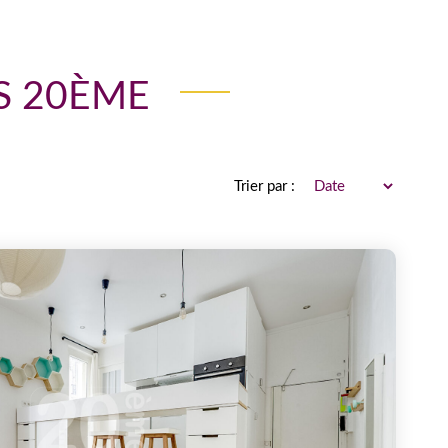
S 20ÈME
Trier par :