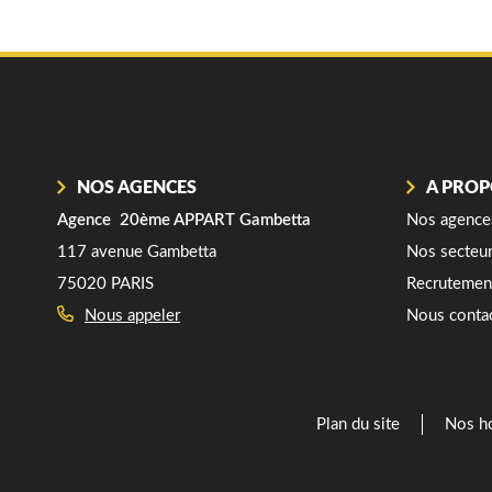
NOS AGENCES
A PROP
Agence 20ème APPART Gambetta
Agence 20ème 
Nos agence
117 avenue Gambetta
251 rue des Pyr
Nos secteu
75020 PARIS
75020 PARIS
Recrutemen
Nous appeler
Nous appele
Nous conta
Plan du site
Nos ho