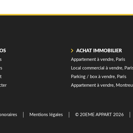
OS
ACHAT IMMOBILIER
APPART Pyrénées
s
Appartement à vendre, Paris
énées
rs
Local commercial à vendre, Pari
t
Parking / box à vendre, Paris
r
cter
Appartement à vendre, Montreu
noraires
Mentions légales
© 20EME APPART 2026