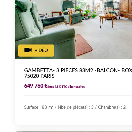
VIDÉO
GAMBETTA- 3 PIECES 83M2 -BALCON- BOX
75020 PARIS
649 760 €
dont 4.8% TTC d'honoraires
Surface : 83 m²
/
Nbe de pièce(s) : 3
/
Chambre(s) :
2