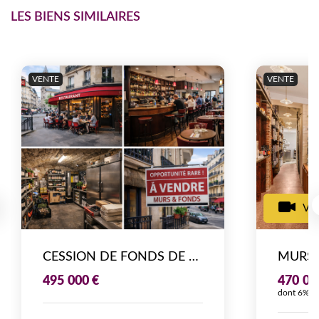
LES BIENS SIMILAIRES
VENTE
VENTE
VI
CESSION DE FONDS DE COMMERCE - RESTAURANT - QUARTIER MÉNILMONTANT (PARIS 20ÈME)
495 000 €
470 00
dont 6% T