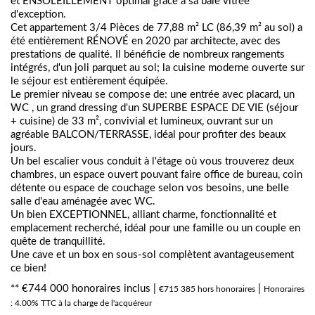
et ENSOLEILLEMENT optimal grâce à sa baie vitrée
d'exception.
Cet appartement 3/4 Pièces de 77,88 m² LC (86,39 m² au sol) a
été entièrement RÉNOVÉ en 2020 par architecte, avec des
prestations de qualité. Il bénéficie de nombreux rangements
intégrés, d'un joli parquet au sol; la cuisine moderne ouverte sur
le séjour est entièrement équipée.
Le premier niveau se compose de: une entrée avec placard, un
WC , un grand dressing d'un SUPERBE ESPACE DE VIE (séjour
+ cuisine) de 33 m², convivial et lumineux, ouvrant sur un
agréable BALCON/TERRASSE, idéal pour profiter des beaux
jours.
Un bel escalier vous conduit à l'étage où vous trouverez deux
chambres, un espace ouvert pouvant faire office de bureau, coin
détente ou espace de couchage selon vos besoins, une belle
salle d'eau aménagée avec WC.
Un bien EXCEPTIONNEL, alliant charme, fonctionnalité et
emplacement recherché, idéal pour une famille ou un couple en
quête de tranquillité.
Une cave et un box en sous-sol complètent avantageusement
ce bien!
** €744 000
honoraires inclus
|
|
€715 385
hors honoraires
Honoraires
: 4.00% TTC à la charge de l'acquéreur