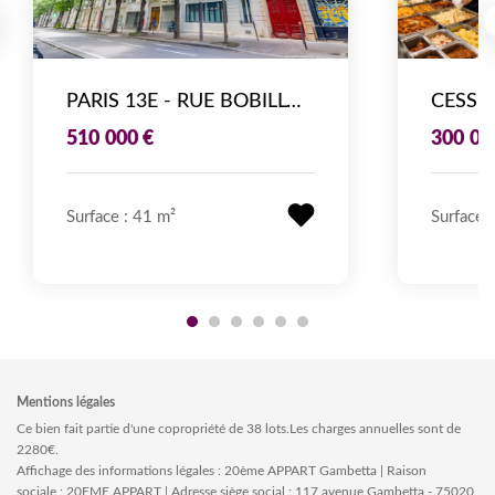
PARIS 13E - RUE BOBILLOT - LOCAL COMMERCIAL LOUÉ - POTENTIEL DE REVALORISATION
510 000 €
300 00
Surface : 41 m²
Surface 
Mentions légales
Ce bien fait partie d'une copropriété de 38 lots.Les charges annuelles sont de
2280€.
Affichage des informations légales : 20ème APPART Gambetta | Raison
sociale : 20EME APPART | Adresse siège social : 117 avenue Gambetta - 75020