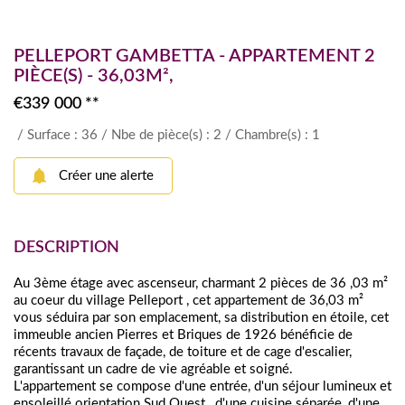
PELLEPORT GAMBETTA - APPARTEMENT 2
PIÈCE(S) - 36,03M²,
€339 000
**
/ Surface : 36
/ Nbe de pièce(s) : 2
/ Chambre(s) : 1
Créer une alerte
DESCRIPTION
Au 3ème étage avec ascenseur, charmant 2 pièces de 36 ,03 m²
au coeur du village Pelleport , cet appartement de 36,03 m²
vous séduira par son emplacement, sa distribution en étoile, cet
immeuble ancien Pierres et Briques de 1926 bénéficie de
récents travaux de façade, de toiture et de cage d'escalier,
garantissant un cadre de vie agréable et soigné.
L'appartement se compose d'une entrée, d'un séjour lumineux et
ensoleillé orientation Sud Ouest , d'une cuisine séparée, d'une