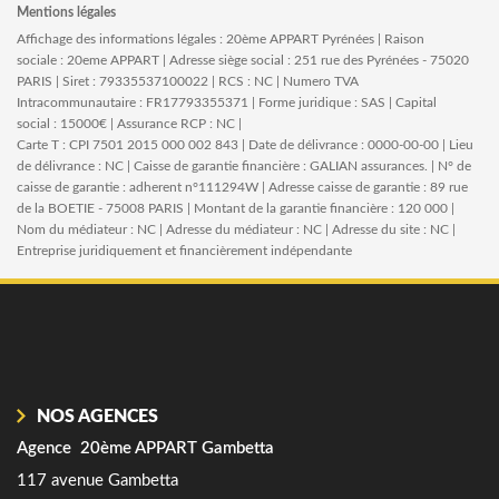
Mentions légales
Affichage des informations légales : 20ème APPART Pyrénées | Raison
sociale : 20eme APPART | Adresse siège social : 251 rue des Pyrénées - 75020
PARIS | Siret : 79335537100022 | RCS : NC | Numero TVA
Intracommunautaire : FR17793355371 | Forme juridique : SAS | Capital
social : 15000€ | Assurance RCP : NC |
Carte T : CPI 7501 2015 000 002 843 | Date de délivrance : 0000-00-00 | Lieu
de délivrance : NC | Caisse de garantie financière : GALIAN assurances. | N° de
caisse de garantie : adherent n°111294W | Adresse caisse de garantie : 89 rue
de la BOETIE - 75008 PARIS | Montant de la garantie financière : 120 000 |
Nom du médiateur : NC | Adresse du médiateur : NC | Adresse du site : NC |
Entreprise juridiquement et financièrement indépendante
NOS AGENCES
Agence 20ème APPART Gambetta
A
117 avenue Gambetta
25