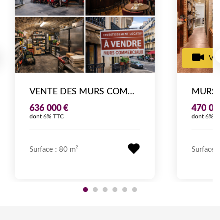
VI
VENTE DES MURS COMMERCIAUX - RESTAURANT - QUARTIER MÉNILMONTANT (PARIS 20ÈME) 80M²
636 000 €
470 00
dont 6% TTC
dont 6% T
Surface : 80 m²
Surface 