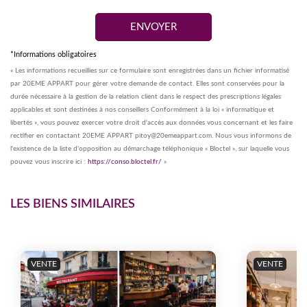
*Informations obligatoires
« Les informations recueillies sur ce formulaire sont enregistrées dans un fichier informatisé
par 20EME APPART pour gérer votre demande de contact. Elles sont conservées pour la
durée nécessaire à la gestion de la relation client dans le respect des prescriptions légales
applicables et sont destinées à nos conseillers Conformément à la loi « informatique et
libertés », vous pouvez exercer votre droit d'accès aux données vous concernant et les faire
rectifier en contactant 20EME APPART pitoy@20emeappart.com. Nous vous informons de
l'existence de la liste d'opposition au démarchage téléphonique « Bloctel », sur laquelle vous
pouvez vous inscrire ici :
https://conso.bloctel.fr/
»
LES BIENS SIMILAIRES
VENTE
VENTE