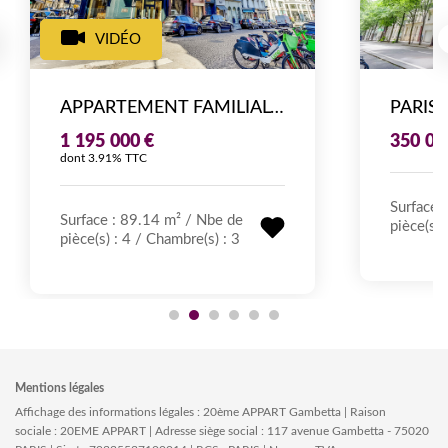
VIDÉO
APPARTEMENT FAMILIAL - 90M²- 4 PIÈCES TRAVERSANT. ST PHILIPPE DU ROULE, CALME ABSOLU
1 195 000 €
350 00
dont 3.91% TTC
Surface 
Surface : 89.14 m²
/
Nbe de
pièce(s) 
pièce(s) : 4
/
Chambre(s) :
3
Mentions légales
Affichage des informations légales : 20ème APPART Gambetta | Raison
sociale : 20EME APPART | Adresse siège social : 117 avenue Gambetta - 75020