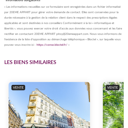
*Informations obligatoires
« Les informations recueillies sur ce formulaire sont enregistrées dans un fichier informatisé
par 20EME APPART pour gérer votre demande de contact. Elles sont conservées pour la
durée nécessaire à la gestion de la relation client dans le respect des prescriptions légales
applicables et sont destinées à nos conseillers Conformément à la loi « informatique et
libertés », vous pouvez exercer votre droit d'accès aux données vous concernant et les faire
rectifier en contactant 20EME APPART pitoy@20emeappart.com. Nous vous informons de
l'existence de la liste d'opposition au démarchage téléphonique « Bloctel », sur laquelle vous
pouvez vous inscrire ici :
https://conso.bloctel.fr/
»
LES BIENS SIMILAIRES
VENTE
VENTE