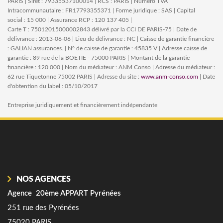
PARIS | Siret : 79335537100014 | RCS : PARIS | Numero TVA
Intracommunautaire : FR17793355371 | Forme juridique : SAS | Capital
social : 15 000 | Assurance RCP : 120 137 405 |
Carte T : 75012015000002843 délivré par la CCI DE PARIS-75 | Date de
délivrance : 2013-06-06 | Lieu de délivrance : NC | Caisse de garantie financière
: GALIAN assurances. | N° de caisse de garantie : 45835 V | Adresse caisse de
garantie : 89 rue de la BOETIE - 75000 PARIS | Montant de la garantie
financière : 120 000 | Nom du médiateur : ANM Conso | Adresse du médiateur :
62 rue Tiquetonne 75002 PARIS | Adresse du site :
www.anm-conso.com
| Date
d'obtention du label : 05/10/2017
Entreprise juridiquement et financièrement indépendante
NOS AGENCES
Agence 20ème APPART Pyrénées
251 rue des Pyrénées
75020 PARIS