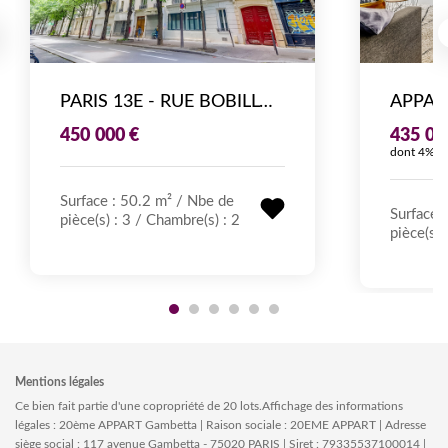
PARIS 13E - RUE BOBILLOT - 3 PIÈCES DE 50,3 M² VENDU LOUÉ - INVESTISSEMENT PATRIMONIAL
450 000 €
435 00
dont 4% T
Surface : 50.2 m²
/
Nbe de
Surface 
pièce(s) : 3
/
Chambre(s) :
2
pièce(s) 
Mentions légales
Ce bien fait partie d'une copropriété de 20 lots.Affichage des informations
légales : 20ème APPART Gambetta | Raison sociale : 20EME APPART | Adresse
siège social : 117 avenue Gambetta - 75020 PARIS | Siret : 79335537100014 |