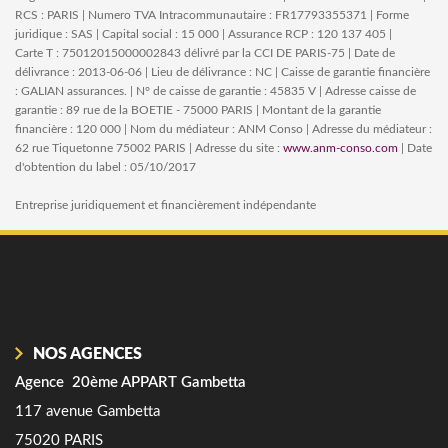
RCS : PARIS | Numero TVA Intracommunautaire : FR17793355371 | Forme
juridique : SAS | Capital social : 15 000 | Assurance RCP : 120 137 405 |
Carte T : 75012015000002843 délivré par la CCI DE PARIS-75 | Date de
délivrance : 2013-06-06 | Lieu de délivrance : NC | Caisse de garantie financière
: GALIAN assurances. | N° de caisse de garantie : 45835 V | Adresse caisse de
garantie : 89 rue de la BOETIE - 75000 PARIS | Montant de la garantie
financière : 120 000 | Nom du médiateur : ANM Conso | Adresse du médiateur :
62 rue Tiquetonne 75002 PARIS | Adresse du site :
www.anm-conso.com
| Date
d'obtention du label : 05/10/2017
Entreprise juridiquement et financièrement indépendante
NOS AGENCES
Agence 20ème APPART Gambetta
A
117 avenue Gambetta
25
75020 PARIS
7