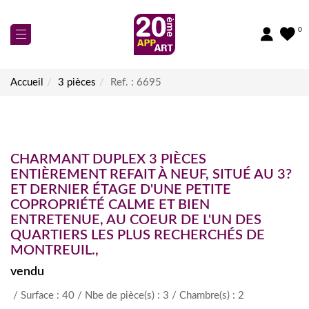
0
Accueil
3 pièces
Ref. : 6695
ESTIMER
NOS ANNONCES
VENDU
EXCLUSIVITÉ
À Vendre
NOS ACTIVITÉS
CHARMANT DUPLEX 3 PIÈCES
À Louer
ENTIÈREMENT REFAIT À NEUF, SITUÉ AU 3?
Transaction
NOS AGENCES
Commerces
ET DERNIER ÉTAGE D'UNE PETITE
Gestion Locative
COPROPRIÉTÉ CALME ET BIEN
Biens Vendus
NOUS CONTACTER
ENTRETENUE, AU COEUR DE L'UN DES
QUARTIERS LES PLUS RECHERCHÉS DE
Newsletter
MONTREUIL.,
Recrutement
vendu
/ Surface : 40
/ Nbe de pièce(s) : 3
/ Chambre(s) : 2