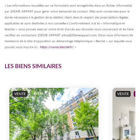
« Les informations recueillies sur ce formulaire sont enregistrées dans un fichier informatisé
par 20EME APPART pour gérer votre demande de contact. Elles sont conservées pour la
durée nécessaire à la gestion de la relation client dans le respect des prescriptions légales
applicables et sont destinées à nos conseillers Conformément à la loi « informatique et
libertés », vous pouvez exercer votre droit d'accès aux données vous concernant et les faire
rectifier en contactant 20EME APPART pitoy@20emeappart.com. Nous vous informons de
l'existence de la liste d'opposition au démarchage téléphonique « Bloctel », sur laquelle vous
pouvez vous inscrire ici :
https://conso.bloctel.fr/
»
LES BIENS SIMILAIRES
VENTE
VENTE
EX