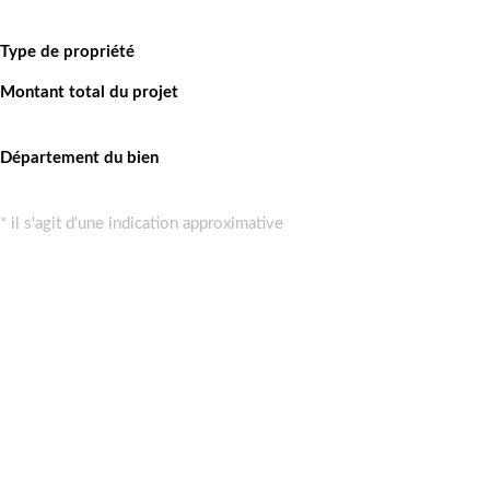
Type de propriété
Montant total du projet
Département du bien
* il s'agit d'une indication approximative