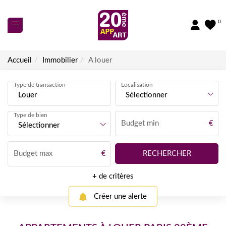
0
Accueil
Immobilier
A louer
ESTIMER
Type de transaction
Localisation
Louer
NOS ANNONCES
Sélectionner
À Vendre
NOS ACTIVITÉS
Type de bien
À Louer
Budget min
€
Sélectionner
Transaction
NOS AGENCES
Commerces
Gestion Locative
Biens Vendus
Budget max
€
NOUS CONTACTER
Newsletter
+ de critères
Recrutement
Créer une alerte